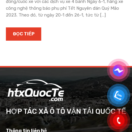
đồng/cuốc xe với các dịch vụ xe 4 bánh Ngày 6-1, hãng xe
công nghệ thông báo phụ phí Tết Nguyên đán Quý Mão
2023. Theo đó, từ ngày 20-1 đến 26-1, tức từ […]
ĐỌC TIẾP
HỢP TÁC XÃ Ô TÔ VẬN TẢI QUỐC TẾ
Thông tin liên hệ