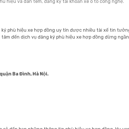
phù hiệu và dán tem, đăng ký tài khoản xe ô tô công nghệ.
g ký phù hiệu xe hợp đồng uy tín được nhiều tài xế tin tưở
an tâm đến dịch vụ đăng ký phù hiệu xe hợp đồng đừng ngần 
 quận Ba Đình, Hà Nội.